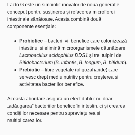
Lacto G este un simbiotic inovator de nouă generație,
conceput pentru susținerea și refacerea microflorei
intestinale sănătoase. Acesta combină două
componente esențiale:
Probiotice
– bacterii vii benefice care colonizează
intestinul și elimină microorganismele dăunătoare:
Lactobacillus acidophilus DDS1
și trei tulpini de
Bifidobacterium
(
B. infantis
,
B. longum
,
B. bifidum
).
Prebiotic
– fibre vegetale (oligozaharide) care
servesc drept mediu nutritiv pentru creșterea și
activitatea bacteriilor benefice.
Această abordare asigură un efect dublu: nu doar
„adăugarea” bacteriilor benefice în intestin, ci și crearea
condițiilor necesare pentru supraviețuirea și
multiplicarea lor.