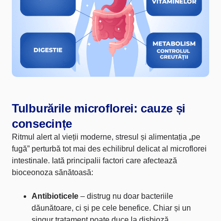
Tulburările microflorei: cauze și
consecințe
Ritmul alert al vieții moderne, stresul și alimentația „pe
fugă” perturbă tot mai des echilibrul delicat al microflorei
intestinale. Iată principalii factori care afectează
bioceonoza sănătoasă:
Antibioticele
– distrug nu doar bacteriile
dăunătoare, ci și pe cele benefice. Chiar și un
singur tratament poate duce la disbioză.