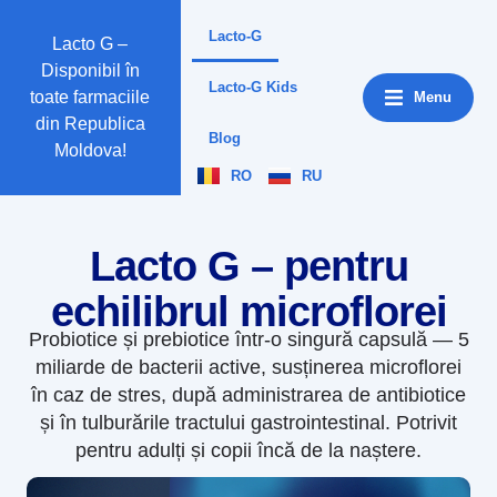
Lacto-G
Lacto G –
Disponibil în
Lacto-G Kids
toate farmaciile
Menu
din Republica
Blog
Moldova!
RO
RU
Lacto G – pentru
echilibrul microflorei
Probiotice și prebiotice într-o singură capsulă — 5
miliarde de bacterii active, susținerea microflorei
în caz de stres, după administrarea de antibiotice
și în tulburările tractului gastrointestinal. Potrivit
pentru adulți și copii încă de la naștere.