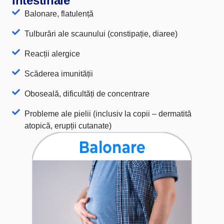
intestinale
Balonare, flatulență
Tulburări ale scaunului (constipație, diaree)
Reacții alergice
Scăderea imunității
Oboseală, dificultăți de concentrare
Probleme ale pielii (inclusiv la copii – dermatită
atopică, erupții cutanate)