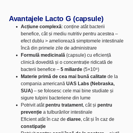
Avantajele Lacto G (capsule)
Acțiune complexă
: conține atât bacterii
benefice, cât și mediu nutritiv pentru acestea –
efect dublu > ameliorează simptomele intestinale
încă din primele zile de administrare
Formulă medicinală
(capsule) cu eficiență
clinică dovedită și o concentrație ridicată de
bacterii benefice –
5 miliarde
(5×10⁹)
Materie primă de cea mai bună calitate
de la
compania americană
UAS Labs (Nebraska,
SUA)
– se folosesc cele mai bine studiate și
sigure tulpini bacteriene din lume
Potrivit atât
pentru tratament
, cât și
pentru
prevenție
a tulburărilor intestinale
Eficient atât în caz de
diaree
, cât și în caz de
constipație