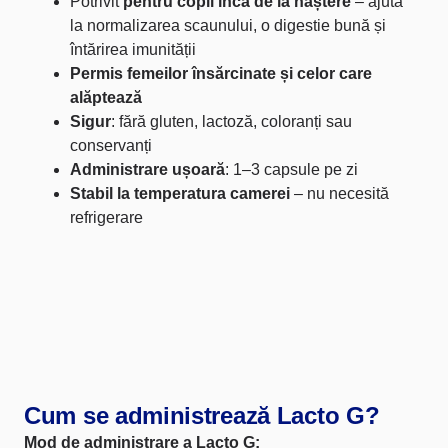
Potrivit
pentru copii încă de la naștere
– ajută
la normalizarea scaunului, o digestie bună și
întărirea imunității
Permis femeilor însărcinate și celor care
alăptează
Sigur
: fără gluten, lactoză, coloranți sau
conservanți
Administrare ușoară
: 1–3 capsule pe zi
Stabil la temperatura camerei
– nu necesită
refrigerare
Cum se administrează Lacto G?
Mod de administrare a Lacto G: