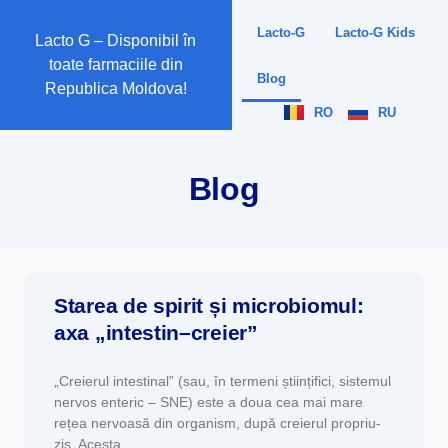
Lacto-G
Lacto-G Kids
Lacto G – Disponibil în
toate farmaciile din
Blog
Republica Moldova!
RO
RU
Blog
Starea de spirit și microbiomul:
axa „intestin–creier”
„Creierul intestinal” (sau, în termeni științifici, sistemul
nervos enteric – SNE) este a doua cea mai mare
rețea nervoasă din organism, după creierul propriu-
zis. Acesta